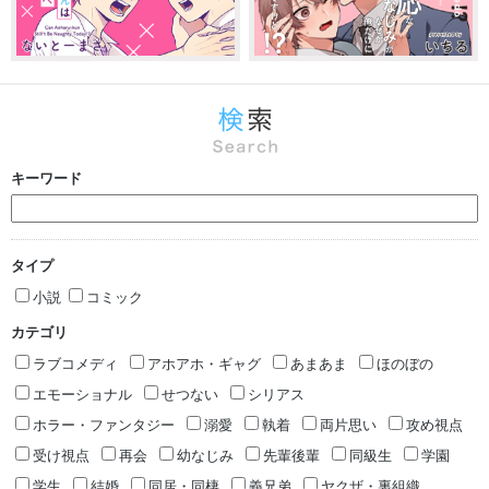
キーワード
タイプ
小説
コミック
カテゴリ
ラブコメディ
アホアホ・ギャグ
あまあま
ほのぼの
エモーショナル
せつない
シリアス
ホラー・ファンタジー
溺愛
執着
両片思い
攻め視点
受け視点
再会
幼なじみ
先輩後輩
同級生
学園
学生
結婚
同居・同棲
義兄弟
ヤクザ・裏組織