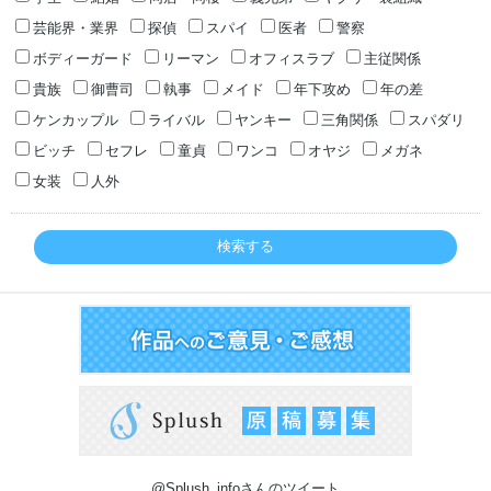
芸能界・業界
探偵
スパイ
医者
警察
ボディーガード
リーマン
オフィスラブ
主従関係
貴族
御曹司
執事
メイド
年下攻め
年の差
ケンカップル
ライバル
ヤンキー
三角関係
スパダリ
ビッチ
セフレ
童貞
ワンコ
オヤジ
メガネ
女装
人外
検索する
@Splush_infoさんのツイート