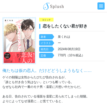
コミック
恋をしたくない君が好き
泉くれは
著者
ー
イラスト
2024年08月19日
発売日
770円（10％税込）
定価
俺たちは仮の恋人。だけどどうしようもなく……
ゲイの朝陽は女性からたびたび告白されるが、
「誰とも付き合う気はない」といつも断っている。
なぜなら社内で一番のモテ男・凜星に片想い中だからだ。
ある日、告白されている場面を凜星に見られてしまった朝陽。
よりによってなぜ凜星に…と慌てていると、