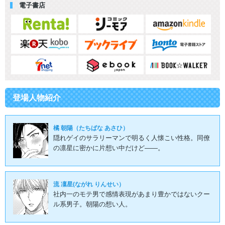
電子書店
登場人物紹介
橘 朝陽（たちばな あさひ）
隠れゲイのサラリーマンで明るく人懐こい性格。同僚
の凛星に密かに片想い中だけど――。
流 凜星(ながれ りんせい）
社内一のモテ男で感情表現があまり豊かではないクー
ル系男子。朝陽の想い人。