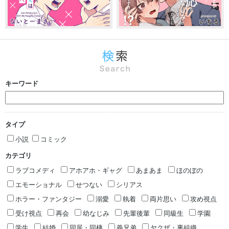
キーワード
タイプ
小説
コミック
カテゴリ
ラブコメディ
アホアホ・ギャグ
あまあま
ほのぼの
エモーショナル
せつない
シリアス
ホラー・ファンタジー
溺愛
執着
両片思い
攻め視点
受け視点
再会
幼なじみ
先輩後輩
同級生
学園
学生
結婚
同居・同棲
義兄弟
ヤクザ・裏組織