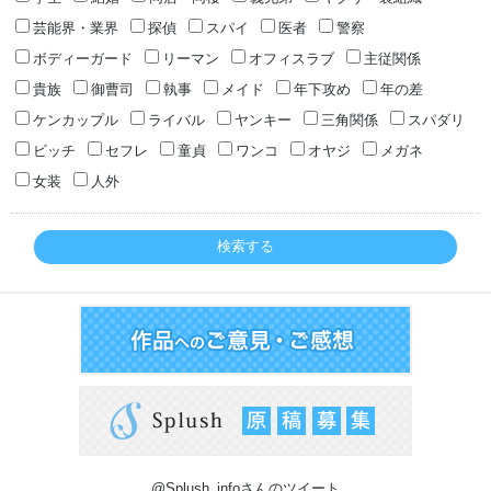
芸能界・業界
探偵
スパイ
医者
警察
ボディーガード
リーマン
オフィスラブ
主従関係
貴族
御曹司
執事
メイド
年下攻め
年の差
ケンカップル
ライバル
ヤンキー
三角関係
スパダリ
ビッチ
セフレ
童貞
ワンコ
オヤジ
メガネ
女装
人外
検索する
@Splush_infoさんのツイート