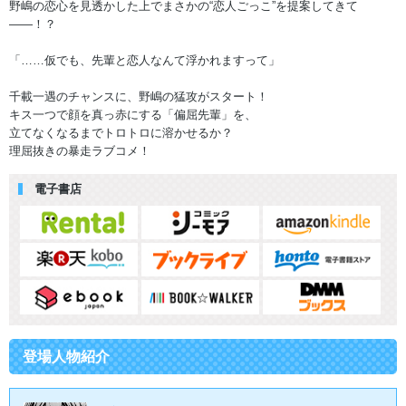
野嶋の恋心を見透かした上でまさかの“恋人ごっこ”を提案してきて
――！？
「……仮でも、先輩と恋人なんて浮かれますって」
千載一遇のチャンスに、野嶋の猛攻がスタート！
キス一つで顔を真っ赤にする「偏屈先輩」を、
立てなくなるまでトロトロに溶かせるか？
理屈抜きの暴走ラブコメ！
電子書店
登場人物紹介