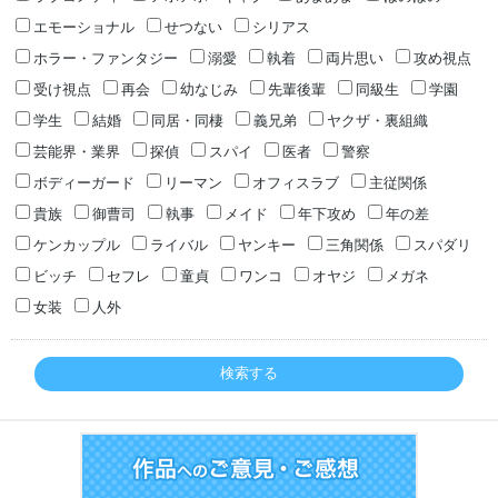
エモーショナル
せつない
シリアス
ホラー・ファンタジー
溺愛
執着
両片思い
攻め視点
受け視点
再会
幼なじみ
先輩後輩
同級生
学園
学生
結婚
同居・同棲
義兄弟
ヤクザ・裏組織
芸能界・業界
探偵
スパイ
医者
警察
ボディーガード
リーマン
オフィスラブ
主従関係
貴族
御曹司
執事
メイド
年下攻め
年の差
ケンカップル
ライバル
ヤンキー
三角関係
スパダリ
ビッチ
セフレ
童貞
ワンコ
オヤジ
メガネ
女装
人外
検索する