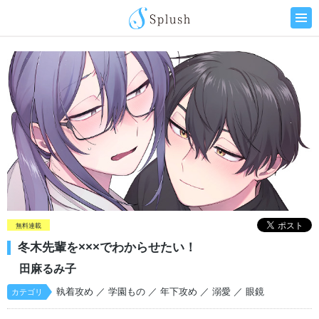
無料連載
冬木先輩を×××でわからせたい！
田麻るみ子
執着攻め
／ 学園もの
／ 年下攻め
／ 溺愛
／ 眼鏡
カテゴリ