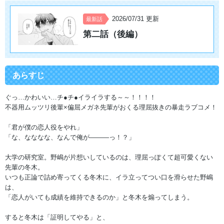
2026/07/31 更新
最新話
第二話（後編）
あらすじ
ぐっ…かわいい…チ●チ●イライラする～～！！！！
不器用ムッツリ後輩×偏屈メガネ先輩がおくる理屈抜きの暴走ラブコメ！
「君が僕の恋人役をやれ」
「な、なななな、なんで俺が―――っ！？」
大学の研究室。野嶋が片想いしているのは、理屈っぽくて超可愛くない
先輩の冬木。
いつも正論で詰め寄ってくる冬木に、イラ立ってつい口を滑らせた野嶋
は、
「恋人がいても成績を維持できるのか」と冬木を煽ってしまう。
すると冬木は「証明してやる」と、