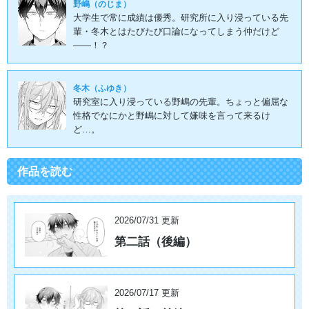
野嶋（のじま）
大学生で常に成績は優秀。研究所に入り浸っている先
輩・冬木とはたびたび口論になってしまう仲だけど
――！？
冬木（ふゆき）
研究室に入り浸っている野嶋の先輩。ちょっと偏屈な
性格でなにかと野嶋に対して嫌味を言って来るけ
ど…。
作品を読む
2026/07/31 更新
第二話（後編）
2026/07/17 更新