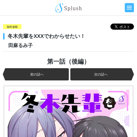
無料連載
冬木先輩をXXXでわからせたい！
田麻るみ子
第一話（後編）
前の話へ
次の話へ