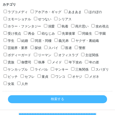
カテゴリ
ラブコメディ
アホアホ・ギャグ
あまあま
ほのぼの
エモーショナル
せつない
シリアス
ホラー・ファンタジー
溺愛
執着
両片思い
攻め視点
受け視点
再会
幼なじみ
先輩後輩
同級生
学園
学生
結婚
同居・同棲
義兄弟
ヤクザ・裏組織
芸能界・業界
探偵
スパイ
医者
警察
ボディーガード
リーマン
オフィスラブ
主従関係
貴族
御曹司
執事
メイド
年下攻め
年の差
ケンカップル
ライバル
ヤンキー
三角関係
スパダリ
ビッチ
セフレ
童貞
ワンコ
オヤジ
メガネ
女装
人外
検索する