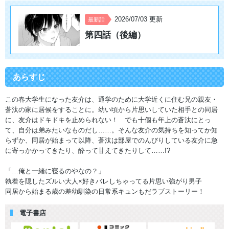
2026/07/03 更新
最新話
第四話（後編）
あらすじ
この春大学生になった友介は、通学のために大学近くに住む兄の親友・
蒼汰の家に居候をすることに。幼い頃から片思いしていた相手との同居
に、友介はドキドキを止められない！ でも十個も年上の蒼汰にとっ
て、自分は弟みたいなものだし……。そんな友介の気持ちを知ってか知
らずか、同居が始まって以降、蒼汰は部屋でのんびりしている友介に急
に寄っかかってきたり、酔って甘えてきたりして……!?
「…俺と一緒に寝るのやなの？」
執着を隠したズルい大人×好きバレしちゃってる片思い強がり男子
同居から始まる歳の差幼馴染の日常系キュンもだラブストーリー！
電子書店