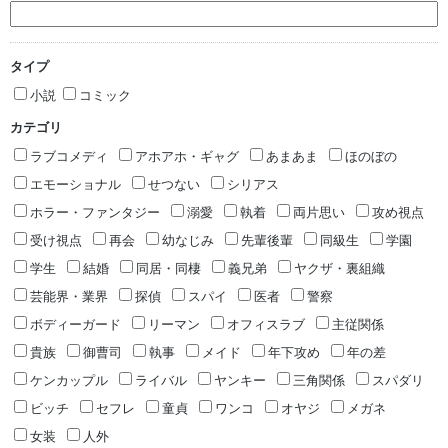
タイプ
小説
コミック
カテゴリ
ラブコメディ
アホアホ・ギャグ
あまあま
ほのぼの
エモーショナル
せつない
シリアス
ホラー・ファンタジー
溺愛
執着
両片思い
攻め視点
受け視点
再会
幼なじみ
先輩後輩
同級生
学園
学生
結婚
同居・同棲
義兄弟
ヤクザ・裏組織
芸能界・業界
探偵
スパイ
医者
警察
ボディーガード
リーマン
オフィスラブ
主従関係
貴族
御曹司
執事
メイド
年下攻め
年の差
ケンカップル
ライバル
ヤンキー
三角関係
スパダリ
ビッチ
セフレ
童貞
ワンコ
オヤジ
メガネ
女装
人外