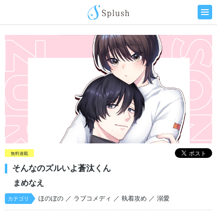
無料連載
そんなのズルいよ蒼汰くん
まめなえ
ほのぼの
／ ラブコメディ
／ 執着攻め
／ 溺愛
カテゴリ