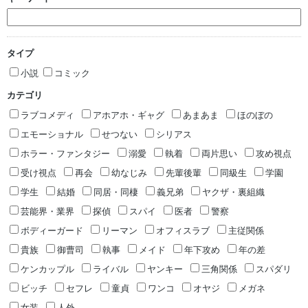
タイプ
小説
コミック
カテゴリ
ラブコメディ
アホアホ・ギャグ
あまあま
ほのぼの
エモーショナル
せつない
シリアス
ホラー・ファンタジー
溺愛
執着
両片思い
攻め視点
受け視点
再会
幼なじみ
先輩後輩
同級生
学園
学生
結婚
同居・同棲
義兄弟
ヤクザ・裏組織
芸能界・業界
探偵
スパイ
医者
警察
ボディーガード
リーマン
オフィスラブ
主従関係
貴族
御曹司
執事
メイド
年下攻め
年の差
ケンカップル
ライバル
ヤンキー
三角関係
スパダリ
ビッチ
セフレ
童貞
ワンコ
オヤジ
メガネ
女装
人外