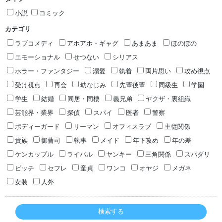
小説
コミック
カテゴリ
ラブコメディ
アホアホ・ギャグ
あまあま
ほのぼの
エモーショナル
せつない
シリアス
ホラー・ファンタジー
溺愛
執着
両片思い
攻め視点
受け視点
再会
幼なじみ
先輩後輩
同級生
学園
学生
結婚
同居・同棲
義兄弟
ヤクザ・裏組織
芸能界・業界
探偵
スパイ
医者
警察
ボディーガード
リーマン
オフィスラブ
主従関係
貴族
御曹司
執事
メイド
年下攻め
年の差
ケンカップル
ライバル
ヤンキー
三角関係
スパダリ
ビッチ
セフレ
童貞
ワンコ
オヤジ
メガネ
女装
人外
検索する