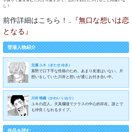
し！
前作詳細はこちら！
『無口な想いは恋
→
となる』
登場人物紹介
北瀬 ユキ（きたせ ゆき）
寡黙で口下手な性格のため、あまり友達はいない。片
想いをしていた川井と想いが通じお付き合い中。
川井 唯織（かわい いおり）
ユキの恋人。天真爛漫でクラスの中心的存在。誰とで
も仲良くなれるタイプ。
作品を読む