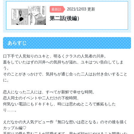
2021/12/03 更新
最新話
第二話(後編）
あらすじ
口下手で人見知りのユキと、明るくクラスの人気者の川井。
蓋をしていたはずの川井への気持ちが溢れ、ユキはつい告白してしま
う。
そのことがきっかけで、気持ちが通じ合った二人はお付き合いすること
に。
恋人になった二人には、すべてが新鮮で幸せな時間。
恋人同士のイベントや二人だけの下校時間、
何気ない電話にもドキドキし、時には思わぬところで嫉妬もした
り……。
えだなかの大人気デビュー作『無口な想いは恋となる』のその後を描く
カップル編♡
手探りで愛を育む二人が可愛すぎて、思わず顔がにやけること間違いな