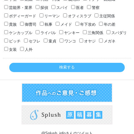
芸能界・業界
探偵
スパイ
医者
警察
ボディーガード
リーマン
オフィスラブ
主従関係
貴族
御曹司
執事
メイド
年下攻め
年の差
ケンカップル
ライバル
ヤンキー
三角関係
スパダリ
ビッチ
セフレ
童貞
ワンコ
オヤジ
メガネ
女装
人外
検索する
@Splush_infoさんのツイート