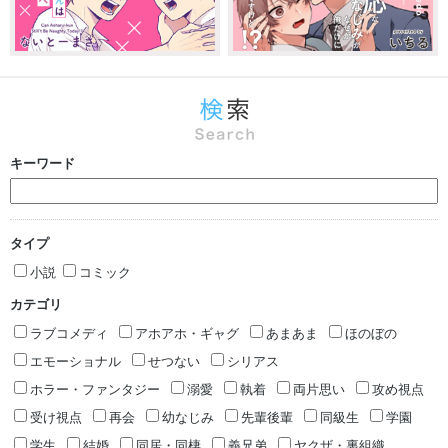
キーワード
タイプ
小説
コミック
カテゴリ
ラブコメディ
アホアホ・ギャグ
あまあま
ほのぼの
エモーショナル
せつない
シリアス
ホラー・ファンタジー
溺愛
執着
両片思い
攻め視点
受け視点
再会
幼なじみ
先輩後輩
同級生
学園
学生
結婚
同居・同棲
義兄弟
ヤクザ・裏組織