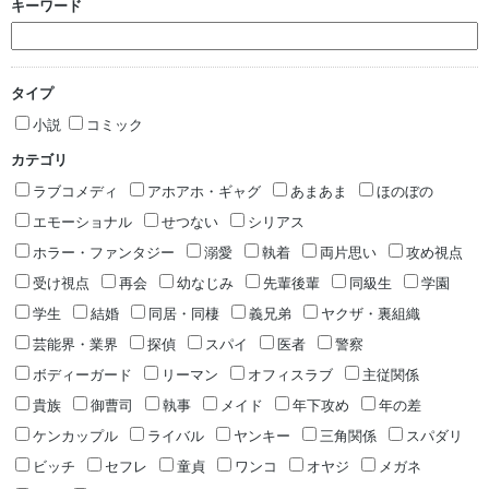
キーワード
タイプ
小説
コミック
カテゴリ
ラブコメディ
アホアホ・ギャグ
あまあま
ほのぼの
エモーショナル
せつない
シリアス
ホラー・ファンタジー
溺愛
執着
両片思い
攻め視点
受け視点
再会
幼なじみ
先輩後輩
同級生
学園
学生
結婚
同居・同棲
義兄弟
ヤクザ・裏組織
芸能界・業界
探偵
スパイ
医者
警察
ボディーガード
リーマン
オフィスラブ
主従関係
貴族
御曹司
執事
メイド
年下攻め
年の差
ケンカップル
ライバル
ヤンキー
三角関係
スパダリ
ビッチ
セフレ
童貞
ワンコ
オヤジ
メガネ