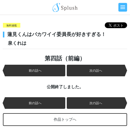
無料連載
蓮見くんはバカワイイ委員長が好きすぎる！
泉くれは
第四話（前編）
前の話へ
次の話へ
公開終了しました。
前の話へ
次の話へ
作品トップへ