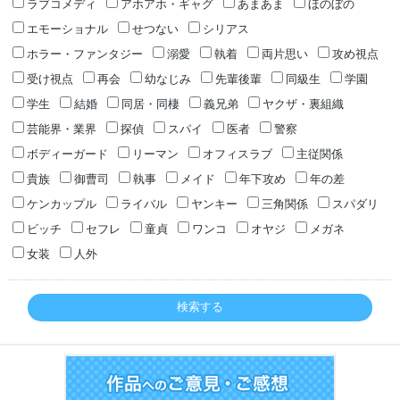
ラブコメディ
アホアホ・ギャグ
あまあま
ほのぼの
エモーショナル
せつない
シリアス
ホラー・ファンタジー
溺愛
執着
両片思い
攻め視点
受け視点
再会
幼なじみ
先輩後輩
同級生
学園
学生
結婚
同居・同棲
義兄弟
ヤクザ・裏組織
芸能界・業界
探偵
スパイ
医者
警察
ボディーガード
リーマン
オフィスラブ
主従関係
貴族
御曹司
執事
メイド
年下攻め
年の差
ケンカップル
ライバル
ヤンキー
三角関係
スパダリ
ビッチ
セフレ
童貞
ワンコ
オヤジ
メガネ
女装
人外
検索する