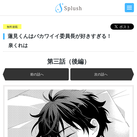
無料連載
蓮見くんはバカワイイ委員長が好きすぎる！
泉くれは
第三話（後編）
前の話へ
次の話へ