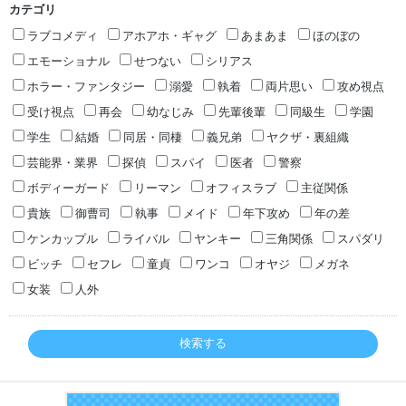
カテゴリ
ラブコメディ
アホアホ・ギャグ
あまあま
ほのぼの
エモーショナル
せつない
シリアス
ホラー・ファンタジー
溺愛
執着
両片思い
攻め視点
受け視点
再会
幼なじみ
先輩後輩
同級生
学園
学生
結婚
同居・同棲
義兄弟
ヤクザ・裏組織
芸能界・業界
探偵
スパイ
医者
警察
ボディーガード
リーマン
オフィスラブ
主従関係
貴族
御曹司
執事
メイド
年下攻め
年の差
ケンカップル
ライバル
ヤンキー
三角関係
スパダリ
ビッチ
セフレ
童貞
ワンコ
オヤジ
メガネ
女装
人外
検索する