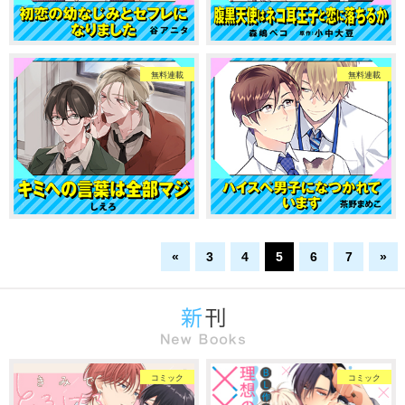
無料連載
無料連載
«
3
4
5
6
7
»
コミック
コミック