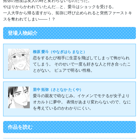
拓弥の態度は友人の時と変わらないものだった。
やはりからかわれていたんだ…と、愛斗はショックを受ける。
一人大学から帰る道すがら、拓弥に呼び止められると突然ファーストキ
スを奪われてしまい――！？
登場人物紹介
柳原 愛斗（やなぎはら まなと）
恋をするたび相手に生霊を飛ばしてしまって怖がられ
てしまう。 そのせいで一度も好きな人と付き合ったこ
とがない。 ピュアで明るい性格。
里中 拓弥（さとなか たくや）
愛斗の親友で幼なじみ。イケメンでモテるが女子より
オカルトに夢中。 表情があまり変わらないので、なに
を考えているのかわかりにくい。
作品を読む