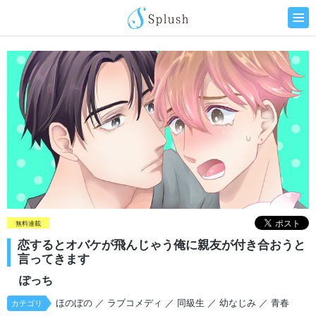
無料連載
恋するとオバケが飛んじゃう俺に親友が付き合おうと
言ってきます
ぽっち
ほのぼの
／ ラブコメディ
／ 同級生
／ 幼なじみ
／ 青春
カテゴリ