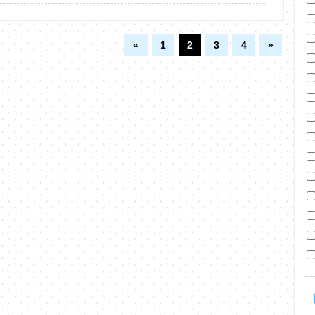
«
1
2
3
4
»