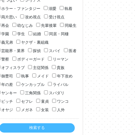
せつない
シリアス
ホラー・ファンタジー
溺愛
執着
両片思い
攻め視点
受け視点
再会
幼なじみ
先輩後輩
同級生
学園
学生
結婚
同居・同棲
義兄弟
ヤクザ・裏組織
芸能界・業界
探偵
スパイ
医者
警察
ボディーガード
リーマン
オフィスラブ
主従関係
貴族
御曹司
執事
メイド
年下攻め
年の差
ケンカップル
ライバル
ヤンキー
三角関係
スパダリ
ビッチ
セフレ
童貞
ワンコ
オヤジ
メガネ
女装
人外
検索する