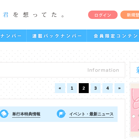
«
1
2
3
4
»
単行本特典情報
イベント・最新ニュース