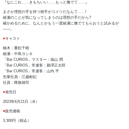
『なにこれ……きもちいい……もっと撫でて……』
まさか理想の手を持つ相手がコイツだなんて……!
綾瀬のことが気になってしまうのは理想の手だから?
確かめるために、なんとかもう一度綾瀬に撫でてもらおうと試みるが
――。
♥
キャスト
柚木：重松千晴
綾瀬：中島ヨシキ
「Bar CURIOS」マスター：福山 潤
「Bar CURIOS」常連客：鵜澤正太郎
「Bar CURIOS」常連客：山内 平
先輩社員：江越彬紀
社員：降旗雄司
♥
発売日
2023年6月21日（水）
♥
販売価格
3,300円（税込）