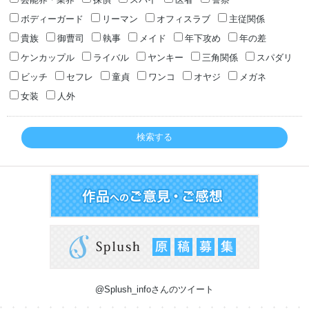
ボディーガード
リーマン
オフィスラブ
主従関係
貴族
御曹司
執事
メイド
年下攻め
年の差
ケンカップル
ライバル
ヤンキー
三角関係
スパダリ
ビッチ
セフレ
童貞
ワンコ
オヤジ
メガネ
女装
人外
検索する
@Splush_infoさんのツイート