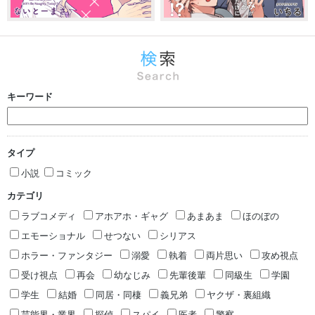
キーワード
タイプ
小説
コミック
カテゴリ
ラブコメディ
アホアホ・ギャグ
あまあま
ほのぼの
エモーショナル
せつない
シリアス
ホラー・ファンタジー
溺愛
執着
両片思い
攻め視点
受け視点
再会
幼なじみ
先輩後輩
同級生
学園
学生
結婚
同居・同棲
義兄弟
ヤクザ・裏組織
芸能界・業界
探偵
スパイ
医者
警察