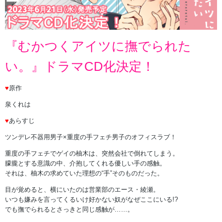
『むかつくアイツに撫でられた
い。』ドラマCD化決定！
♥
原作
泉くれは
♥
あらすじ
ツンデレ不器用男子×重度の手フェチ男子のオフィスラブ！
重度の手フェチでゲイの柚木は、突然会社で倒れてしまう。
朦朧とする意識の中、介抱してくれる優しい手の感触。
それは、柚木の求めていた理想の“手”そのものだった。
目が覚めると、横にいたのは営業部のエース・綾瀬。
いつも嫌みを言ってくるいけ好かない奴がなぜここにいる!?
でも撫でられるとさっきと同じ感触が……。