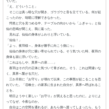
ていた。
「え、どういうこと」
そこには真っ暗な穴が開き、ゴウゴウと音を立てている。何が起
こったのか、咄嗟に理解できなかった。
愕然と穴を見つめる中、テーブルの向かいから「ふぎゃっ」と仙
仙の悲鳴が聞こえ、我に返った。
見れば、仙仙の身体がふわりと浮いている。
「仙仙！」
「よっ、夜羽様～。身体が勝手に向こう側にっ」
仙仙の身体が穴に吸い寄せられている。そう気づいた時、夜羽の
身体も宙に浮いていた。
「これはもしや、異界への扉……」
夜羽はその穴の正体に気づいて青ざめた。そう、これは間違いな
く、異界へ繋がる穴だ。
三か月前に『お守り』が壊れて以来、この事態が起こることを恐
れていた。「召喚士」の家系に生まれた自分が、異界へ呼ばれるこ
とを。
明日ようやく新しい『お守り』が買えると思ったのに。よりによ
ってなぜ、今夜なのか。
自分はこの空間を通れるが、あちら側へ渡ってしまったら、もう