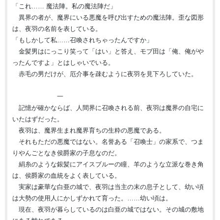
「これ…… 魔法陣。私の魔法陣だ」
異界の者が、魔界にいる悪魔を呼び出すための魔法陣。歪な図形
は、夜羽の名前を表している。
「もしかして私……召喚されちゃったんですか」
金髪男はにっこり笑って「はい」と答え、モブ田は「俺、俺がや
ったんですよ」とはしゃいでいる。
赤毛の男だけが、厄介事を疎むように夜羽を見下ろしていた。
一
記憶が確かならば、人間界に召喚される前、夜羽は魔界の自宅に
いたはずだった。
夜羽は、魔界生まれ魔界育ちの生粋の悪魔である。
それもただの悪魔ではない。名誉ある「召喚士」の家系で、つま
りやんごとなき侯爵家の子息なのだ。
絹糸のような銀髪にアイスブルーの瞳、羊のような立派な巻き角
は、侯爵家の血統をよく表している。
実家は豪華な白亜の城で、夜羽は当主の末の息子として、幼い頃
は大勢の使用人にかしずかれて育った。……幼い頃は。
現在、夜羽が暮らしているのは白亜の城ではない。その城の敷地