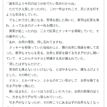
「誕生日より今日のほうがめでたい気分だからね」
ただでさえ貧しかったのに、この一年はそれこそ、爪に火を灯す
ような生活をしていた。
でもこれで少し楽になる。苦境を脱した祝いに、夜羽は紅茶を淹
れ、とっておきのクッキー缶を開けた。
異変が起こったのは、二人で紅茶とクッキーを堪能していた、そ
の最中だった。
「あれ、台所の電気、消し忘れてますね」
クッキーを頬張っていた仙仙がふと、隣の台所に視線を移して言
った。夜羽もそちらを見る。台所と居室を隔てる引き戸が少し開い
ていて、そこからチカチカと明滅する光が漏もれていた。
「消したはずなんだけど」
蛍光灯も換えないといけないな、とぼやきながら、腰を上げよう
とした。その時だった。
ドカン、とかバギャン、とかものすごい音がして、台所を隔てる
引き戸が吹っ飛んだ。
吸い込まれた、というほうが正しいだろうか。台所の部屋のほう
へ、大きな力で戸が引っ張られていった。
引き戸がなくなったが、その向こうにあるはずの台所もなくなっ