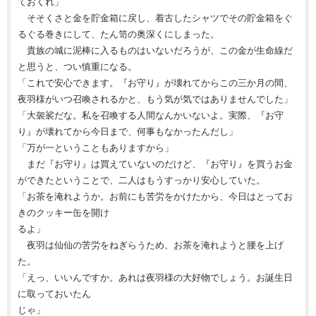
ておくれ」
そそくさと金を貯金箱に戻し、着古したシャツでその貯金箱をぐ
るぐる巻きにして、たん笥の奥深くにしまった。
貴族の城に泥棒に入るものはいないだろうが、この金が生命線だ
と思うと、つい慎重になる。
「これで安心できます。『お守り』が壊れてからこの三か月の間、
夜羽様がいつ召喚されるかと、もう気が気ではありませんでした」
「大袈裟だな。私を召喚する人間なんかいないよ。実際、『お守
り』が壊れてから今日まで、何事もなかったんだし」
「万が一ということもありますから」
まだ『お守り』は買えていないのだけど、『お守り』を買うお金
ができたということで、二人はもうすっかり安心していた。
「お茶を淹れようか。お前にも苦労をかけたから、今日はとってお
きのクッキー缶を開け
るよ」
夜羽は仙仙の苦労をねぎらうため、お茶を淹れようと腰を上げ
た。
「えっ、いいんですか。あれは夜羽様の大好物でしょう。お誕生日
に取っておいたん
じゃ」