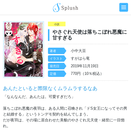
小説
やさぐれ天使は落ちこぼれ悪魔に
甘すぎる
小中大豆
著者
すがはら竜
イラスト
2019年11月19日
発売日
770円（10％税込）
定価
あんたといると際限なくムラムラするなあ
「なんなんだ、あんたは。可愛すぎだろ」
落ちこぼれ悪魔の夜羽は、ある人間に召喚され「ドS女王になってその男
と結婚する」というトンデモ契約を結んでしまう。
だが夜羽は、その場に居合わせた美貌のやさぐれ元天使・緒世に一目惚
れ。