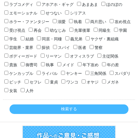
ラブコメディ
アホアホ・ギャグ
あまあま
ほのぼの
エモーショナル
せつない
シリアス
ホラー・ファンタジー
溺愛
執着
両片思い
攻め視点
受け視点
再会
幼なじみ
先輩後輩
同級生
学園
学生
結婚
同居・同棲
義兄弟
ヤクザ・裏組織
芸能界・業界
探偵
スパイ
医者
警察
ボディーガード
リーマン
オフィスラブ
主従関係
貴族
御曹司
執事
メイド
年下攻め
年の差
ケンカップル
ライバル
ヤンキー
三角関係
スパダリ
ビッチ
セフレ
童貞
ワンコ
オヤジ
メガネ
女装
人外
検索する