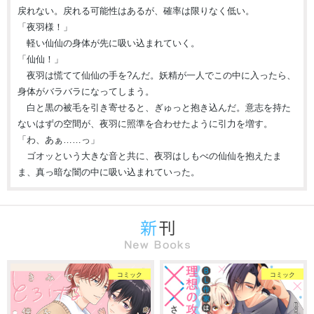
戻れない。戻れる可能性はあるが、確率は限りなく低い。
「夜羽様！」
軽い仙仙の身体が先に吸い込まれていく。
「仙仙！」
夜羽は慌てて仙仙の手を?んだ。妖精が一人でこの中に入ったら、
身体がバラバラになってしまう。
白と黒の被毛を引き寄せると、ぎゅっと抱き込んだ。意志を持た
ないはずの空間が、夜羽に照準を合わせたように引力を増す。
「わ、あぁ……っ」
ゴオッという大きな音と共に、夜羽はしもべの仙仙を抱えたま
ま、真っ暗な闇の中に吸い込まれていった。
コミック
コミック