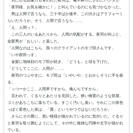
男に心も語彙力も奪われた夜羽は、亀甲縛りにされたパンダが
「夜羽様、お気を確かに！」と叫んでいるのにも気づかなかった。
男は人間で言うなら、三十半ばか後半、この渋さはアラフォーく
らいだろうか。そう、人間で言うなら……。
「え、人間っ？」
この三人のいるあたりから、人間の気配がする。夜羽が叫ぶと、
金髪男が「おしい」と返した。
「人間なのはこちら、我々のクライアントのモブ田さんです」
「いや群田っす」
金髪に地味顔のモブ田が続き、「どうも」と頭を下げた。
「どうしてここに、人間が……」
夜羽のつぶやきに、モブ田は「いやいや」とおかしそうに手を振
る。
「っつーかここ、人間界ですから。俺んちですから」
言われて、ぐるりとあたりを見回した。狭い物置のような部屋。
ゴミがあちこちに落ちている。すごく汚いし臭い。それにこの茶色
っぽく変色した床は、「畳」というやつではないだろうか。
さらにその畳に、黒い模様が描かれているのに気付いた。ぐるり
と夜羽を取り囲むようにして、その中に複雑な円陣や文字が描かれ
ている。