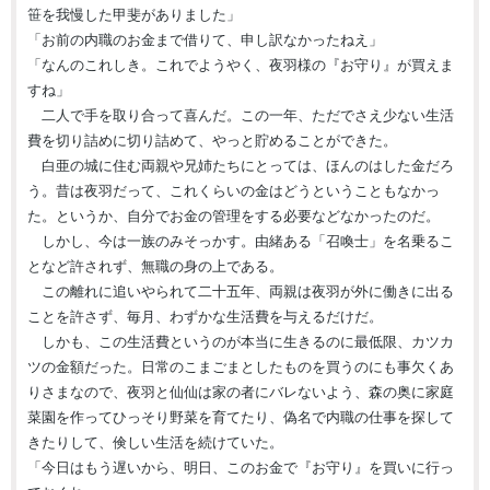
笹を我慢した甲斐がありました」
「お前の内職のお金まで借りて、申し訳なかったねえ」
「なんのこれしき。これでようやく、夜羽様の『お守り』が買えま
すね」
二人で手を取り合って喜んだ。この一年、ただでさえ少ない生活
費を切り詰めに切り詰めて、やっと貯めることができた。
白亜の城に住む両親や兄姉たちにとっては、ほんのはした金だろ
う。昔は夜羽だって、これくらいの金はどうということもなかっ
た。というか、自分でお金の管理をする必要などなかったのだ。
しかし、今は一族のみそっかす。由緒ある「召喚士」を名乗るこ
となど許されず、無職の身の上である。
この離れに追いやられて二十五年、両親は夜羽が外に働きに出る
ことを許さず、毎月、わずかな生活費を与えるだけだ。
しかも、この生活費というのが本当に生きるのに最低限、カツカ
ツの金額だった。日常のこまごまとしたものを買うのにも事欠くあ
りさまなので、夜羽と仙仙は家の者にバレないよう、森の奥に家庭
菜園を作ってひっそり野菜を育てたり、偽名で内職の仕事を探して
きたりして、倹しい生活を続けていた。
「今日はもう遅いから、明日、このお金で『お守り』を買いに行っ