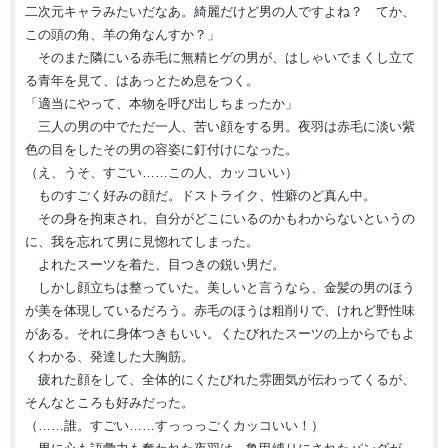
二次元キャラみたいだなあ。綺麗だけど男の人ですよね？ てか、
この頭の角、羊の角なんすか？」
そのまた隣にいる赤毛に無精ヒゲの男が、はしゃいでまくし立て
る青年を見て、はあっとため息をつく。
「適当にやって、本物を呼び出しちまったか」
三人の男の中でただ一人、苦い顔をする男。夜羽は赤毛に淡い紫
色の目をしたその男の容姿に釘付けになった。
（え、うそ、すごい……この人、カッコいい）
ものすごく好みの顔だ。ドストライク、性癖のど真ん中。
その身を拘束され、自分がどこにいるのかもわからないというの
に、我を忘れて男に見惚れてしまった。
よれたスーツを着た、目つきの鋭い男だ。
しかし顔立ちは整っていた。美しいと言うなら、金髪の男のほう
が美を体現しているだろう。赤毛のほうは粗削りで、けれど野性味
がある。それに身体つきもいい。くたびれたスーツの上からでもよ
くわかる、発達した大胸筋。
疲れた顔をして、全体的にくたびれた雰囲気が伝わってくるが、
そんなところも好みだった。
（……誰。すごい……すっっっごくカッコいい！）