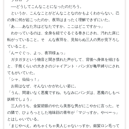
──どうしてこんなことになったのだろう。
というか、こんなことがどんなことなのかもよくわからない。己
の身に何が起こったのか、夜羽はまったく理解できずにいた。
「あ……あなた方はどなたですか。ここはどこですかっ」
わかっているのは、全身を紐でぐるぐる巻きにされ、汚れた床に
転がっていること。そ んな夜羽を、見知らぬ三人の男が見下ろし
ていること。
「んーぐぐっ、よっ、夜羽様ぁっ」
ガタガタという物音と聞き慣れた声がして、背後へ身体を傾ける
と、子熊くらいの大きさのジャイアント・パンダが亀甲縛りにされ
てもがいていた。
「シャ、仙仙っ！」
お前はなぜ、そんないかがわしい姿に。
「うん、間違いなく悪魔ですね。ちなみにパンダは、悪魔のしもべ
妖精でしょう」
三人のうち、金髪碧眼のやたら美形な男がにこやかに言った。そ
の隣で、ひょろっとした地味顔の青年が「マジっすか。やべーっ」
とはしゃいでいる。
「まじやべえ。めちゃくちゃ美人じゃないっすか。銀髪ロン毛って