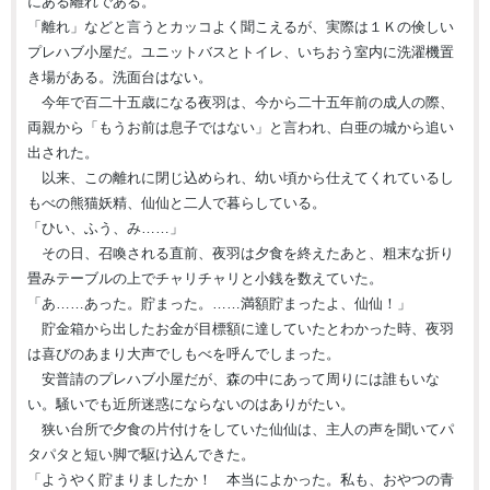
にある離れである。
「離れ」などと言うとカッコよく聞こえるが、実際は１Ｋの倹しい
プレハブ小屋だ。ユニットバスとトイレ、いちおう室内に洗濯機置
き場がある。洗面台はない。
今年で百二十五歳になる夜羽は、今から二十五年前の成人の際、
両親から「もうお前は息子ではない」と言われ、白亜の城から追い
出された。
以来、この離れに閉じ込められ、幼い頃から仕えてくれているし
もべの熊猫妖精、仙仙と二人で暮らしている。
「ひい、ふう、み……」
その日、召喚される直前、夜羽は夕食を終えたあと、粗末な折り
畳みテーブルの上でチャリチャリと小銭を数えていた。
「あ……あった。貯まった。……満額貯まったよ、仙仙！」
貯金箱から出したお金が目標額に達していたとわかった時、夜羽
は喜びのあまり大声でしもべを呼んでしまった。
安普請のプレハブ小屋だが、森の中にあって周りには誰もいな
い。騒いでも近所迷惑にならないのはありがたい。
狭い台所で夕食の片付けをしていた仙仙は、主人の声を聞いてパ
タパタと短い脚で駆け込んできた。
「ようやく貯まりましたか！ 本当によかった。私も、おやつの青