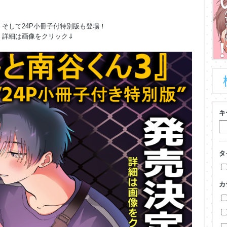
そして24P小冊子付特別版も登場！
詳細は画像をクリック⇓
キ
タ
カ