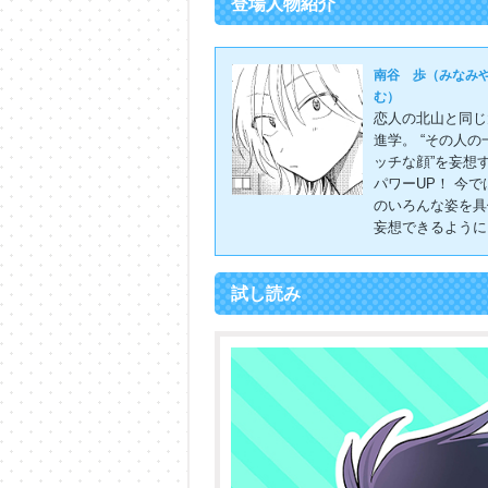
登場人物紹介
南谷 歩（みなみ
む）
恋人の北山と同じ
進学。 “その人の
ッチな顔”を妄想
パワーUP！ 今で
のいろんな姿を具
妄想できるように
試し読み