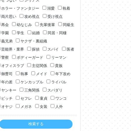
せつない
シリアス
ホラー・ファンタジー
溺愛
執着
両片思い
攻め視点
受け視点
再会
幼なじみ
先輩後輩
同級生
学園
学生
結婚
同居・同棲
義兄弟
ヤクザ・裏組織
芸能界・業界
探偵
スパイ
医者
警察
ボディーガード
リーマン
オフィスラブ
主従関係
貴族
御曹司
執事
メイド
年下攻め
年の差
ケンカップル
ライバル
ヤンキー
三角関係
スパダリ
ビッチ
セフレ
童貞
ワンコ
オヤジ
メガネ
女装
人外
検索する