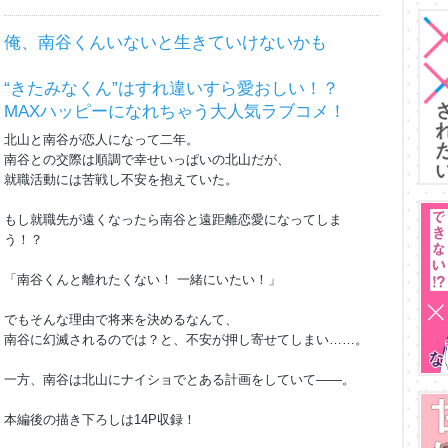
俺、南谷くんいないと生きていけないかも
“きたみなくん”はすれ違いすら愛おしい！？
MAXハッピーになれちゃう大人気ラブコメ！
北山と南谷が恋人になって二年。
南谷との交際は順調で幸せいっぱいの北山だが、
就職活動には苦戦し不安を抱えていた。
もし就職先が遠くなったら南谷と遠距離恋愛になってしま
う！？
「南谷くんと離れたくない！ 一緒にいたい！」
でもそんな理由で将来を決めるなんて、
南谷に幻滅されるのでは？と、不安が押し寄せてしまい……。
一方、南谷は北山にナイショでとある計画をしていて――。
本編後の描き下ろしは14P収録！