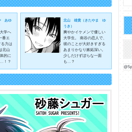
や あゆ
北山 雄貴（きたやま ゆ
うき）
大学へ
爽やかイケメンで優しい
一番エ
大学生。 南谷の恋人で、
する力は
彼のことが大好きすぎる
は北山
あまりかなり嫉妬深い。
体的に
少しだけずぼらな一面
…！？
も…？
@Sp