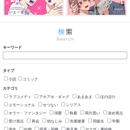
キーワード
タイプ
小説
コミック
カテゴリ
ラブコメディ
アホアホ・ギャグ
あまあま
ほのぼの
エモーショナル
せつない
シリアス
ホラー・ファンタジー
溺愛
執着
両片思い
攻め視点
受け視点
再会
幼なじみ
先輩後輩
同級生
学園
学生
結婚
同居・同棲
義兄弟
ヤクザ・裏組織