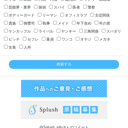
芸能界・業界
探偵
スパイ
医者
警察
ボディーガード
リーマン
オフィスラブ
主従関係
貴族
御曹司
執事
メイド
年下攻め
年の差
ケンカップル
ライバル
ヤンキー
三角関係
スパダリ
ビッチ
セフレ
童貞
ワンコ
オヤジ
メガネ
女装
人外
検索する
@Splush_infoさんのツイート