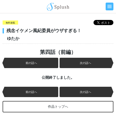
無料連載
残念イケメン風紀委員がウザすぎる！
ゆたか
第四話（前編）
前の話へ
次の話へ
公開終了しました。
前の話へ
次の話へ
作品トップへ