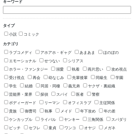
キーワード
タイプ
小説
コミック
カテゴリ
ラブコメディ
アホアホ・ギャグ
あまあま
ほのぼの
エモーショナル
せつない
シリアス
ホラー・ファンタジー
溺愛
執着
両片思い
攻め視点
受け視点
再会
幼なじみ
先輩後輩
同級生
学園
学生
結婚
同居・同棲
義兄弟
ヤクザ・裏組織
芸能界・業界
探偵
スパイ
医者
警察
ボディーガード
リーマン
オフィスラブ
主従関係
貴族
御曹司
執事
メイド
年下攻め
年の差
ケンカップル
ライバル
ヤンキー
三角関係
スパダリ
ビッチ
セフレ
童貞
ワンコ
オヤジ
メガネ