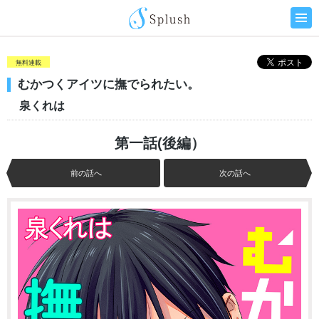
無料連載
むかつくアイツに撫でられたい。
泉くれは
第一話(後編）
前の話へ
次の話へ