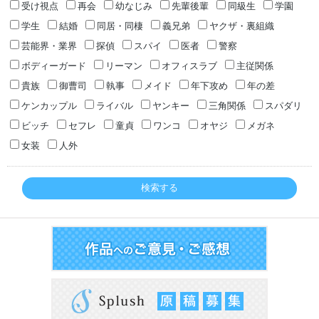
受け視点
再会
幼なじみ
先輩後輩
同級生
学園
学生
結婚
同居・同棲
義兄弟
ヤクザ・裏組織
芸能界・業界
探偵
スパイ
医者
警察
ボディーガード
リーマン
オフィスラブ
主従関係
貴族
御曹司
執事
メイド
年下攻め
年の差
ケンカップル
ライバル
ヤンキー
三角関係
スパダリ
ビッチ
セフレ
童貞
ワンコ
オヤジ
メガネ
女装
人外
検索する