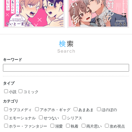
キーワード
タイプ
小説
コミック
カテゴリ
ラブコメディ
アホアホ・ギャグ
あまあま
ほのぼの
エモーショナル
せつない
シリアス
ホラー・ファンタジー
溺愛
執着
両片思い
攻め視点