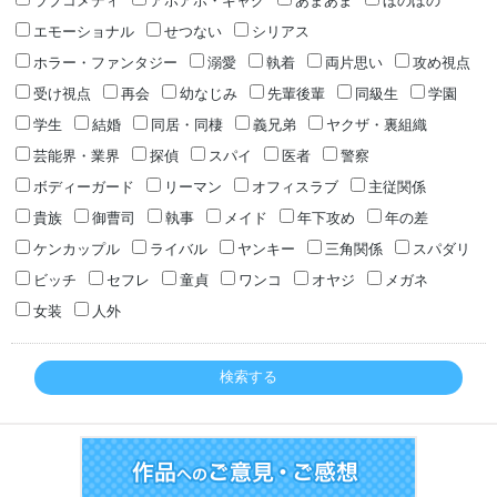
ラブコメディ
アホアホ・ギャグ
あまあま
ほのぼの
エモーショナル
せつない
シリアス
ホラー・ファンタジー
溺愛
執着
両片思い
攻め視点
受け視点
再会
幼なじみ
先輩後輩
同級生
学園
学生
結婚
同居・同棲
義兄弟
ヤクザ・裏組織
芸能界・業界
探偵
スパイ
医者
警察
ボディーガード
リーマン
オフィスラブ
主従関係
貴族
御曹司
執事
メイド
年下攻め
年の差
ケンカップル
ライバル
ヤンキー
三角関係
スパダリ
ビッチ
セフレ
童貞
ワンコ
オヤジ
メガネ
女装
人外
検索する