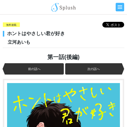
無料連載
ホントはやさしい君が好き
立河あいも
第一話(後編)
前の話へ
次の話へ