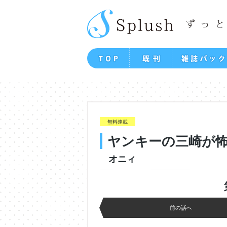
無料連載
ヤンキーの三崎が
オニィ
前の話へ