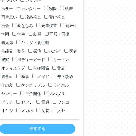
せつない
シリアス
ホラー・ファンタジー
溺愛
執着
両片思い
攻め視点
受け視点
再会
幼なじみ
先輩後輩
同級生
学園
学生
結婚
同居・同棲
義兄弟
ヤクザ・裏組織
芸能界・業界
探偵
スパイ
医者
警察
ボディーガード
リーマン
オフィスラブ
主従関係
貴族
御曹司
執事
メイド
年下攻め
年の差
ケンカップル
ライバル
ヤンキー
三角関係
スパダリ
ビッチ
セフレ
童貞
ワンコ
オヤジ
メガネ
女装
人外
検索する