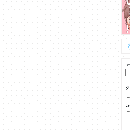
キ
タ
カ