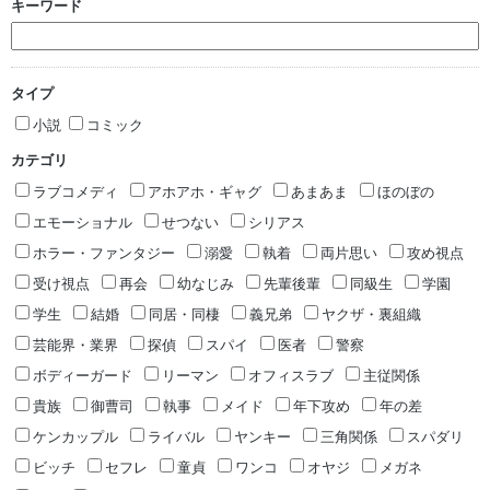
キーワード
タイプ
小説
コミック
カテゴリ
ラブコメディ
アホアホ・ギャグ
あまあま
ほのぼの
エモーショナル
せつない
シリアス
ホラー・ファンタジー
溺愛
執着
両片思い
攻め視点
受け視点
再会
幼なじみ
先輩後輩
同級生
学園
学生
結婚
同居・同棲
義兄弟
ヤクザ・裏組織
芸能界・業界
探偵
スパイ
医者
警察
ボディーガード
リーマン
オフィスラブ
主従関係
貴族
御曹司
執事
メイド
年下攻め
年の差
ケンカップル
ライバル
ヤンキー
三角関係
スパダリ
ビッチ
セフレ
童貞
ワンコ
オヤジ
メガネ