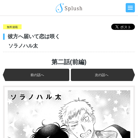
無料連載
彼方へ届いて恋は咲く
ソラノハル太
第二話(前編)
前の話へ
次の話へ