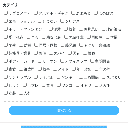
カテゴリ
ラブコメディ
アホアホ・ギャグ
あまあま
ほのぼの
エモーショナル
せつない
シリアス
ホラー・ファンタジー
溺愛
執着
両片思い
攻め視点
受け視点
再会
幼なじみ
先輩後輩
同級生
学園
学生
結婚
同居・同棲
義兄弟
ヤクザ・裏組織
芸能界・業界
探偵
スパイ
医者
警察
ボディーガード
リーマン
オフィスラブ
主従関係
貴族
御曹司
執事
メイド
年下攻め
年の差
ケンカップル
ライバル
ヤンキー
三角関係
スパダリ
ビッチ
セフレ
童貞
ワンコ
オヤジ
メガネ
女装
人外
検索する