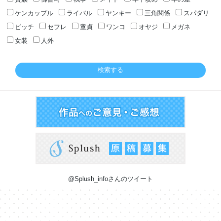
ケンカップル
ライバル
ヤンキー
三角関係
スパダリ
ビッチ
セフレ
童貞
ワンコ
オヤジ
メガネ
女装
人外
検索する
@Splush_infoさんのツイート