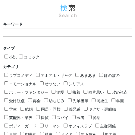
キーワード
タイプ
小説
コミック
カテゴリ
ラブコメディ
アホアホ・ギャグ
あまあま
ほのぼの
エモーショナル
せつない
シリアス
ホラー・ファンタジー
溺愛
執着
両片思い
攻め視点
受け視点
再会
幼なじみ
先輩後輩
同級生
学園
学生
結婚
同居・同棲
義兄弟
ヤクザ・裏組織
芸能界・業界
探偵
スパイ
医者
警察
ボディーガード
リーマン
オフィスラブ
主従関係
貴族
御曹司
執事
メイド
年下攻め
年の差