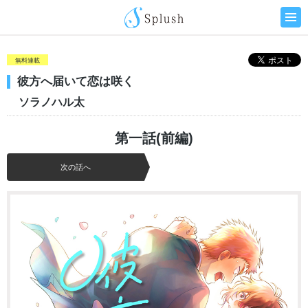
無料連載
彼方へ届いて恋は咲く
ソラノハル太
第一話(前編)
次の話へ