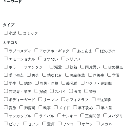
キーワード
タイプ
小説
コミック
カテゴリ
ラブコメディ
アホアホ・ギャグ
あまあま
ほのぼの
エモーショナル
せつない
シリアス
ホラー・ファンタジー
溺愛
執着
両片思い
攻め視点
受け視点
再会
幼なじみ
先輩後輩
同級生
学園
学生
結婚
同居・同棲
義兄弟
ヤクザ・裏組織
芸能界・業界
探偵
スパイ
医者
警察
ボディーガード
リーマン
オフィスラブ
主従関係
貴族
御曹司
執事
メイド
年下攻め
年の差
ケンカップル
ライバル
ヤンキー
三角関係
スパダリ
ビッチ
セフレ
童貞
ワンコ
オヤジ
メガネ