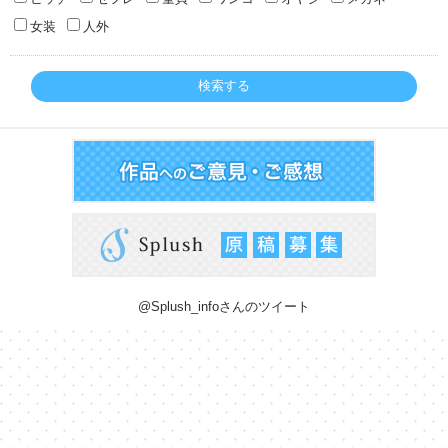
女装
人外
検索する
@Splush_infoさんのツイート