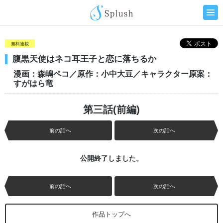
無料連載
腹黒天使はネコ耳王子と恋に落ちるか
漫画：森嶋ペコ／原作：小中大豆／キャラクター原案：
すがはら竜
第三話(前編)
前の話へ
次の話へ
公開終了しました。
前の話へ
次の話へ
作品トップへ