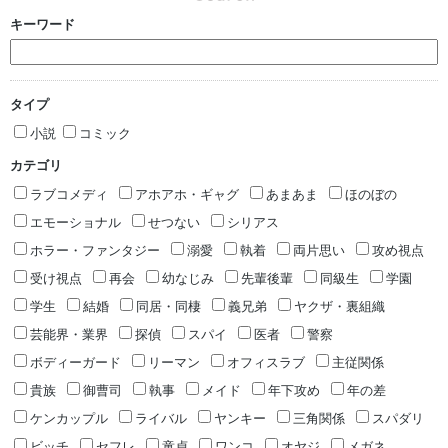
キーワード
タイプ
小説
コミック
カテゴリ
ラブコメディ
アホアホ・ギャグ
あまあま
ほのぼの
エモーショナル
せつない
シリアス
ホラー・ファンタジー
溺愛
執着
両片思い
攻め視点
受け視点
再会
幼なじみ
先輩後輩
同級生
学園
学生
結婚
同居・同棲
義兄弟
ヤクザ・裏組織
芸能界・業界
探偵
スパイ
医者
警察
ボディーガード
リーマン
オフィスラブ
主従関係
貴族
御曹司
執事
メイド
年下攻め
年の差
ケンカップル
ライバル
ヤンキー
三角関係
スパダリ
ビッチ
セフレ
童貞
ワンコ
オヤジ
メガネ