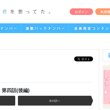
第四話(後編)
次の話へ