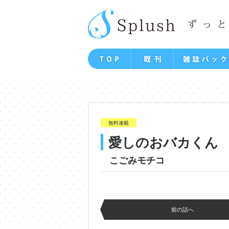
無料連載
愛しのおバカくん
こごみモチコ
前の話へ