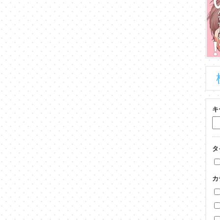
キ
タ
カ