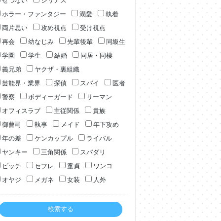
せつない
シリアス
ホラー・ファンタジー
溺愛
執着
両片思い
攻め視点
受け視点
再会
幼なじみ
先輩後輩
同級生
学園
学生
結婚
同居・同棲
義兄弟
ヤクザ・裏組織
芸能界・業界
探偵
スパイ
医者
警察
ボディーガード
リーマン
オフィスラブ
主従関係
貴族
御曹司
執事
メイド
年下攻め
年の差
ケンカップル
ライバル
ヤンキー
三角関係
スパダリ
ビッチ
セフレ
童貞
ワンコ
オヤジ
メガネ
女装
人外
検索する