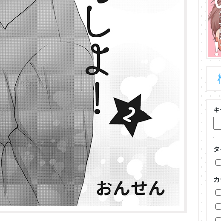
キ
タ
カ