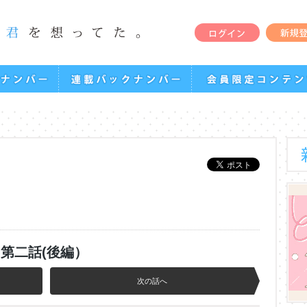
！
第二話(後編）
次の話へ