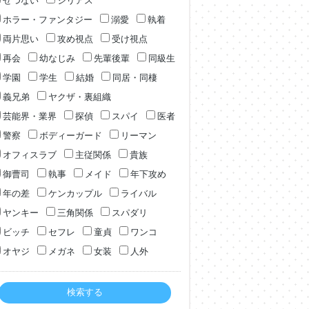
せつない
シリアス
ホラー・ファンタジー
溺愛
執着
両片思い
攻め視点
受け視点
再会
幼なじみ
先輩後輩
同級生
学園
学生
結婚
同居・同棲
義兄弟
ヤクザ・裏組織
芸能界・業界
探偵
スパイ
医者
警察
ボディーガード
リーマン
オフィスラブ
主従関係
貴族
御曹司
執事
メイド
年下攻め
年の差
ケンカップル
ライバル
ヤンキー
三角関係
スパダリ
ビッチ
セフレ
童貞
ワンコ
オヤジ
メガネ
女装
人外
検索する