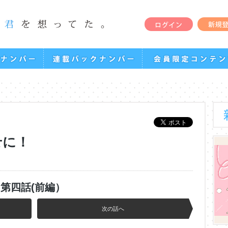
せに！
第四話(前編）
次の話へ