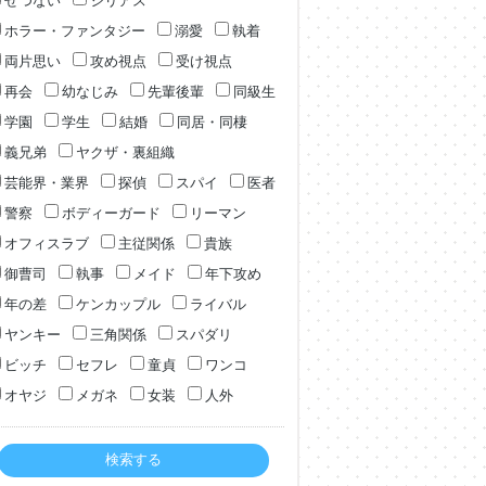
せつない
シリアス
ホラー・ファンタジー
溺愛
執着
両片思い
攻め視点
受け視点
再会
幼なじみ
先輩後輩
同級生
学園
学生
結婚
同居・同棲
義兄弟
ヤクザ・裏組織
芸能界・業界
探偵
スパイ
医者
警察
ボディーガード
リーマン
オフィスラブ
主従関係
貴族
御曹司
執事
メイド
年下攻め
年の差
ケンカップル
ライバル
ヤンキー
三角関係
スパダリ
ビッチ
セフレ
童貞
ワンコ
オヤジ
メガネ
女装
人外
検索する