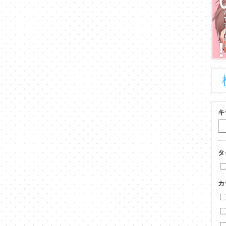
キ
タ
カ