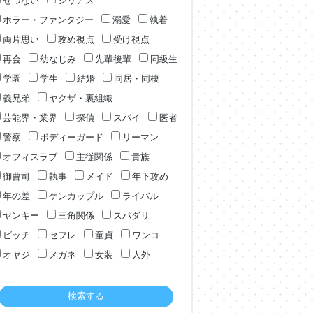
せつない
シリアス
ホラー・ファンタジー
溺愛
執着
両片思い
攻め視点
受け視点
再会
幼なじみ
先輩後輩
同級生
学園
学生
結婚
同居・同棲
義兄弟
ヤクザ・裏組織
芸能界・業界
探偵
スパイ
医者
警察
ボディーガード
リーマン
オフィスラブ
主従関係
貴族
御曹司
執事
メイド
年下攻め
年の差
ケンカップル
ライバル
ヤンキー
三角関係
スパダリ
ビッチ
セフレ
童貞
ワンコ
オヤジ
メガネ
女装
人外
検索する