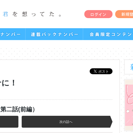
せに！
第二話(前編）
次の話へ