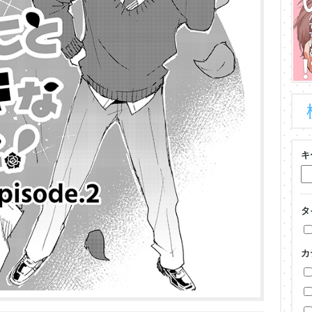
キ
タ
カ