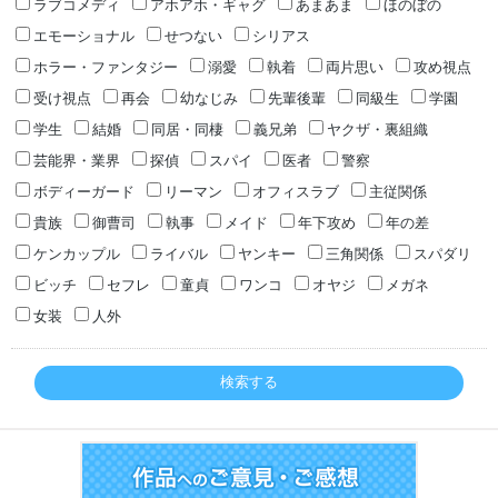
ラブコメディ
アホアホ・ギャグ
あまあま
ほのぼの
エモーショナル
せつない
シリアス
ホラー・ファンタジー
溺愛
執着
両片思い
攻め視点
受け視点
再会
幼なじみ
先輩後輩
同級生
学園
学生
結婚
同居・同棲
義兄弟
ヤクザ・裏組織
芸能界・業界
探偵
スパイ
医者
警察
ボディーガード
リーマン
オフィスラブ
主従関係
貴族
御曹司
執事
メイド
年下攻め
年の差
ケンカップル
ライバル
ヤンキー
三角関係
スパダリ
ビッチ
セフレ
童貞
ワンコ
オヤジ
メガネ
女装
人外
検索する