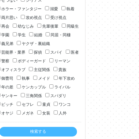
せつない
シリアス
ホラー・ファンタジー
溺愛
執着
両片思い
攻め視点
受け視点
再会
幼なじみ
先輩後輩
同級生
学園
学生
結婚
同居・同棲
義兄弟
ヤクザ・裏組織
芸能界・業界
探偵
スパイ
医者
警察
ボディーガード
リーマン
オフィスラブ
主従関係
貴族
御曹司
執事
メイド
年下攻め
年の差
ケンカップル
ライバル
ヤンキー
三角関係
スパダリ
ビッチ
セフレ
童貞
ワンコ
オヤジ
メガネ
女装
人外
検索する