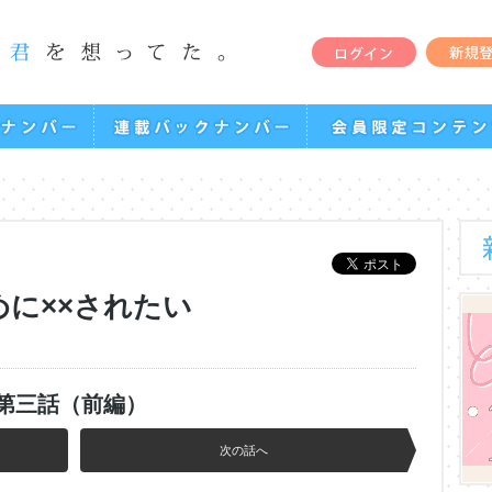
めに××されたい
第三話（前編）
次の話へ