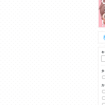
キ
タ
カ