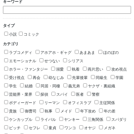
キーワード
タイプ
小説
コミック
カテゴリ
ラブコメディ
アホアホ・ギャグ
あまあま
ほのぼの
エモーショナル
せつない
シリアス
ホラー・ファンタジー
溺愛
執着
両片思い
攻め視点
受け視点
再会
幼なじみ
先輩後輩
同級生
学園
学生
結婚
同居・同棲
義兄弟
ヤクザ・裏組織
芸能界・業界
探偵
スパイ
医者
警察
ボディーガード
リーマン
オフィスラブ
主従関係
貴族
御曹司
執事
メイド
年下攻め
年の差
ケンカップル
ライバル
ヤンキー
三角関係
スパダリ
ビッチ
セフレ
童貞
ワンコ
オヤジ
メガネ