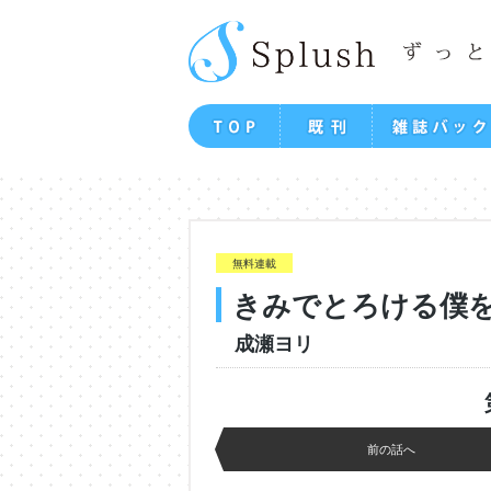
無料連載
きみでとろける僕
成瀬ヨリ
前の話へ