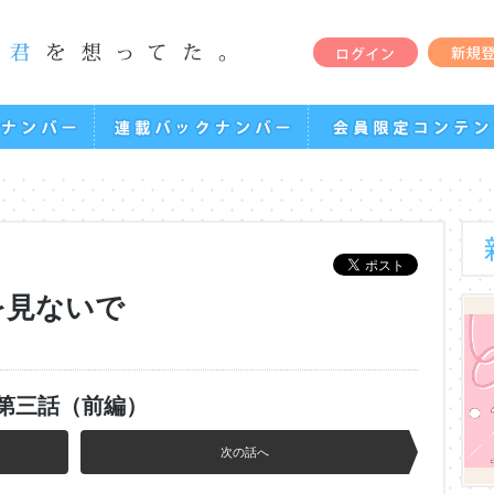
を見ないで
第三話（前編）
次の話へ