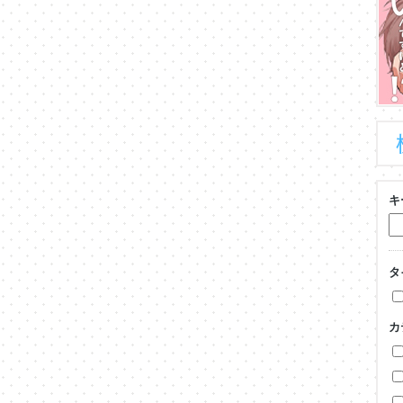
キ
タ
カ