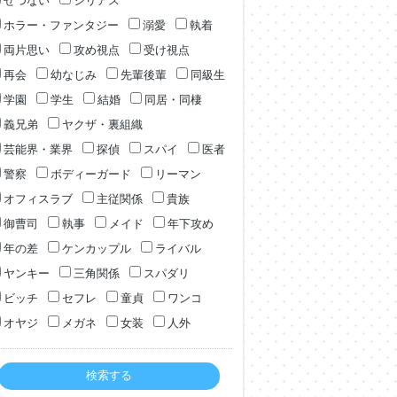
せつない
シリアス
ホラー・ファンタジー
溺愛
執着
両片思い
攻め視点
受け視点
再会
幼なじみ
先輩後輩
同級生
学園
学生
結婚
同居・同棲
義兄弟
ヤクザ・裏組織
芸能界・業界
探偵
スパイ
医者
警察
ボディーガード
リーマン
オフィスラブ
主従関係
貴族
御曹司
執事
メイド
年下攻め
年の差
ケンカップル
ライバル
ヤンキー
三角関係
スパダリ
ビッチ
セフレ
童貞
ワンコ
オヤジ
メガネ
女装
人外
検索する