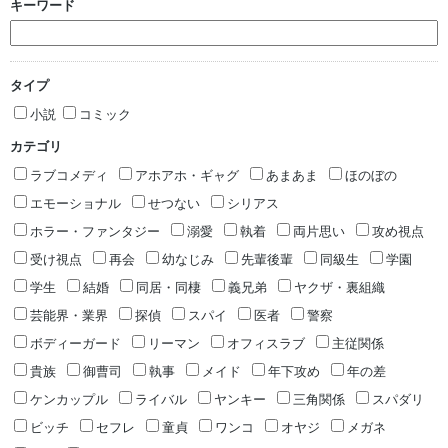
キーワード
タイプ
小説
コミック
カテゴリ
ラブコメディ
アホアホ・ギャグ
あまあま
ほのぼの
エモーショナル
せつない
シリアス
ホラー・ファンタジー
溺愛
執着
両片思い
攻め視点
受け視点
再会
幼なじみ
先輩後輩
同級生
学園
学生
結婚
同居・同棲
義兄弟
ヤクザ・裏組織
芸能界・業界
探偵
スパイ
医者
警察
ボディーガード
リーマン
オフィスラブ
主従関係
貴族
御曹司
執事
メイド
年下攻め
年の差
ケンカップル
ライバル
ヤンキー
三角関係
スパダリ
ビッチ
セフレ
童貞
ワンコ
オヤジ
メガネ