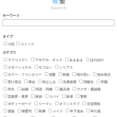
キーワード
タイプ
小説
コミック
カテゴリ
ラブコメディ
アホアホ・ギャグ
あまあま
ほのぼの
エモーショナル
せつない
シリアス
ホラー・ファンタジー
溺愛
執着
両片思い
攻め視点
受け視点
再会
幼なじみ
先輩後輩
同級生
学園
学生
結婚
同居・同棲
義兄弟
ヤクザ・裏組織
芸能界・業界
探偵
スパイ
医者
警察
ボディーガード
リーマン
オフィスラブ
主従関係
貴族
御曹司
執事
メイド
年下攻め
年の差