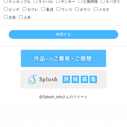
ケンカップル
ライバル
ヤンキー
三角関係
スパダリ
ビッチ
セフレ
童貞
ワンコ
オヤジ
メガネ
女装
人外
検索する
@Splush_infoさんのツイート