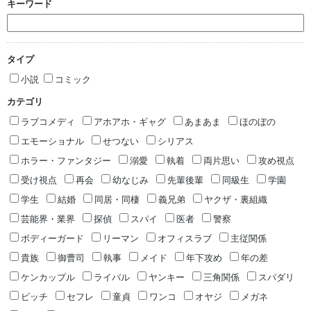
キーワード
タイプ
小説
コミック
カテゴリ
ラブコメディ
アホアホ・ギャグ
あまあま
ほのぼの
エモーショナル
せつない
シリアス
ホラー・ファンタジー
溺愛
執着
両片思い
攻め視点
受け視点
再会
幼なじみ
先輩後輩
同級生
学園
学生
結婚
同居・同棲
義兄弟
ヤクザ・裏組織
芸能界・業界
探偵
スパイ
医者
警察
ボディーガード
リーマン
オフィスラブ
主従関係
貴族
御曹司
執事
メイド
年下攻め
年の差
ケンカップル
ライバル
ヤンキー
三角関係
スパダリ
ビッチ
セフレ
童貞
ワンコ
オヤジ
メガネ