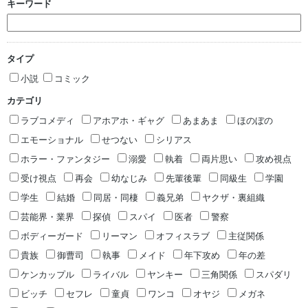
キーワード
タイプ
小説
コミック
カテゴリ
ラブコメディ
アホアホ・ギャグ
あまあま
ほのぼの
エモーショナル
せつない
シリアス
ホラー・ファンタジー
溺愛
執着
両片思い
攻め視点
受け視点
再会
幼なじみ
先輩後輩
同級生
学園
学生
結婚
同居・同棲
義兄弟
ヤクザ・裏組織
芸能界・業界
探偵
スパイ
医者
警察
ボディーガード
リーマン
オフィスラブ
主従関係
貴族
御曹司
執事
メイド
年下攻め
年の差
ケンカップル
ライバル
ヤンキー
三角関係
スパダリ
ビッチ
セフレ
童貞
ワンコ
オヤジ
メガネ