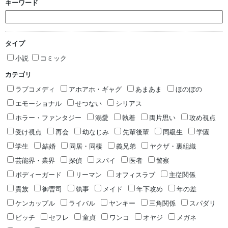
キーワード
タイプ
小説
コミック
カテゴリ
ラブコメディ
アホアホ・ギャグ
あまあま
ほのぼの
エモーショナル
せつない
シリアス
ホラー・ファンタジー
溺愛
執着
両片思い
攻め視点
受け視点
再会
幼なじみ
先輩後輩
同級生
学園
学生
結婚
同居・同棲
義兄弟
ヤクザ・裏組織
芸能界・業界
探偵
スパイ
医者
警察
ボディーガード
リーマン
オフィスラブ
主従関係
貴族
御曹司
執事
メイド
年下攻め
年の差
ケンカップル
ライバル
ヤンキー
三角関係
スパダリ
ビッチ
セフレ
童貞
ワンコ
オヤジ
メガネ