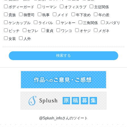
ボディーガード
リーマン
オフィスラブ
主従関係
貴族
御曹司
執事
メイド
年下攻め
年の差
ケンカップル
ライバル
ヤンキー
三角関係
スパダリ
ビッチ
セフレ
童貞
ワンコ
オヤジ
メガネ
女装
人外
検索する
@Splush_infoさんのツイート