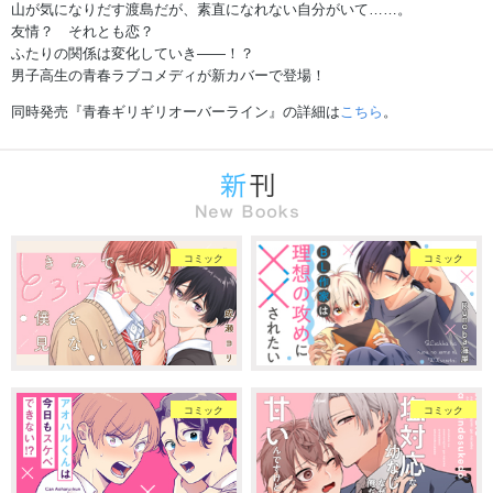
山が気になりだす渡島だが、素直になれない自分がいて……。
友情？ それとも恋？
ふたりの関係は変化していき――！？
男子高生の青春ラブコメディが新カバーで登場！
同時発売『青春ギリギリオーバーライン』の詳細は
こちら
。
コミック
コミック
コミック
コミック