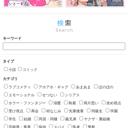
キーワード
タイプ
小説
コミック
カテゴリ
ラブコメディ
アホアホ・ギャグ
あまあま
ほのぼの
エモーショナル
せつない
シリアス
ホラー・ファンタジー
溺愛
執着
両片思い
攻め視点
受け視点
再会
幼なじみ
先輩後輩
同級生
学園
学生
結婚
同居・同棲
義兄弟
ヤクザ・裏組織
芸能界・業界
探偵
スパイ
医者
警察