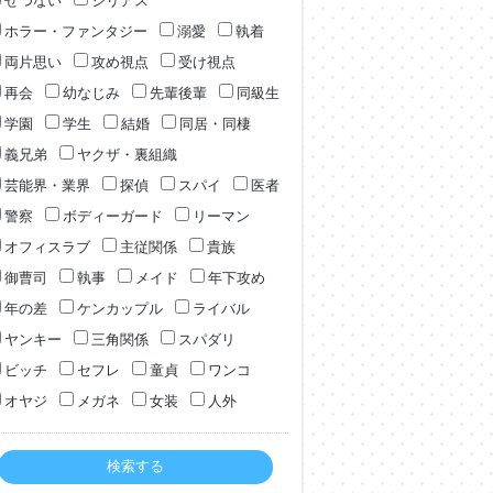
せつない
シリアス
ホラー・ファンタジー
溺愛
執着
両片思い
攻め視点
受け視点
再会
幼なじみ
先輩後輩
同級生
学園
学生
結婚
同居・同棲
義兄弟
ヤクザ・裏組織
芸能界・業界
探偵
スパイ
医者
警察
ボディーガード
リーマン
オフィスラブ
主従関係
貴族
御曹司
執事
メイド
年下攻め
年の差
ケンカップル
ライバル
ヤンキー
三角関係
スパダリ
ビッチ
セフレ
童貞
ワンコ
オヤジ
メガネ
女装
人外
検索する