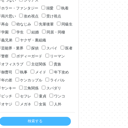
せつない
シリアス
ホラー・ファンタジー
溺愛
執着
両片思い
攻め視点
受け視点
再会
幼なじみ
先輩後輩
同級生
学園
学生
結婚
同居・同棲
義兄弟
ヤクザ・裏組織
芸能界・業界
探偵
スパイ
医者
警察
ボディーガード
リーマン
オフィスラブ
主従関係
貴族
御曹司
執事
メイド
年下攻め
年の差
ケンカップル
ライバル
ヤンキー
三角関係
スパダリ
ビッチ
セフレ
童貞
ワンコ
オヤジ
メガネ
女装
人外
検索する