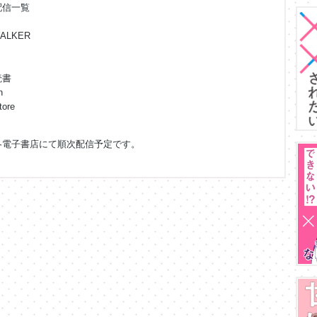
配信一覧
ALKER
読書
n
tore
各電子書店にて順次配信予定です。