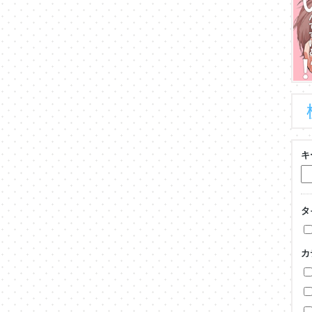
キ
タ
カ