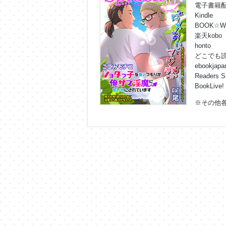
電子書籍
Kindle
BOOK☆W
楽天kobo
honto
どこでも
ebookjapa
Readers S
BookLive!
※その他