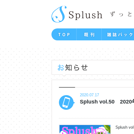
2020.07.17
Splush vol.50 
Splush