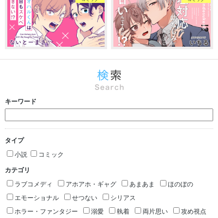
キーワード
タイプ
小説
コミック
カテゴリ
ラブコメディ
アホアホ・ギャグ
あまあま
ほのぼの
エモーショナル
せつない
シリアス
ホラー・ファンタジー
溺愛
執着
両片思い
攻め視点