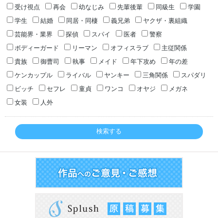
受け視点
再会
幼なじみ
先輩後輩
同級生
学園
学生
結婚
同居・同棲
義兄弟
ヤクザ・裏組織
芸能界・業界
探偵
スパイ
医者
警察
ボディーガード
リーマン
オフィスラブ
主従関係
貴族
御曹司
執事
メイド
年下攻め
年の差
ケンカップル
ライバル
ヤンキー
三角関係
スパダリ
ビッチ
セフレ
童貞
ワンコ
オヤジ
メガネ
女装
人外
検索する