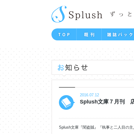
2016.07.12
Splush文庫７月刊
Splush文庫『閨盗賊』『執事と二人目