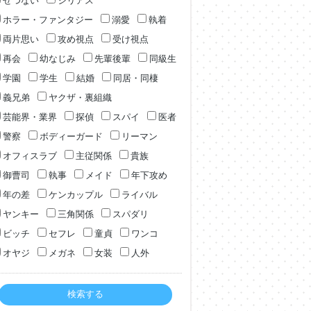
せつない
シリアス
ホラー・ファンタジー
溺愛
執着
両片思い
攻め視点
受け視点
再会
幼なじみ
先輩後輩
同級生
学園
学生
結婚
同居・同棲
義兄弟
ヤクザ・裏組織
芸能界・業界
探偵
スパイ
医者
警察
ボディーガード
リーマン
オフィスラブ
主従関係
貴族
御曹司
執事
メイド
年下攻め
年の差
ケンカップル
ライバル
ヤンキー
三角関係
スパダリ
ビッチ
セフレ
童貞
ワンコ
オヤジ
メガネ
女装
人外
検索する