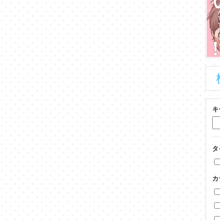
キ
タ
カ