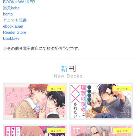
BOOK☆WALKER
楽天kobo
honto
どこでも読書
ebookjapan
Reader Store
BookLive!
※その他各電子書店にて順次配信予定です。
コミック
コミック
コミック
コミック