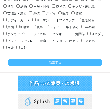
学生
結婚
同居・同棲
義兄弟
ヤクザ・裏組織
芸能界・業界
探偵
スパイ
医者
警察
ボディーガード
リーマン
オフィスラブ
主従関係
貴族
御曹司
執事
メイド
年下攻め
年の差
ケンカップル
ライバル
ヤンキー
三角関係
スパダリ
ビッチ
セフレ
童貞
ワンコ
オヤジ
メガネ
女装
人外
検索する