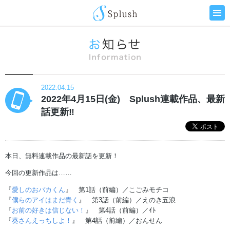
2022.04.15
2022年4月15日(金) Splush連載作品、最新
話更新‼
本日、無料連載作品の最新話を更新！
今回の更新作品は……
『
愛しのおバカくん
』 第1話（前編）／こごみモチコ
『
僕らのアイはまだ青く
』 第3話（前編）／えのき五浪
『
お前の好きは信じない！
』 第4話（前編）／ｲﾄ
『
葵さんえっちしよ！
』 第4話（前編）／おんせん