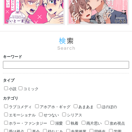
キーワード
タイプ
小説
コミック
カテゴリ
ラブコメディ
アホアホ・ギャグ
あまあま
ほのぼの
エモーショナル
せつない
シリアス
ホラー・ファンタジー
溺愛
執着
両片思い
攻め視点
受け視点
再会
幼なじみ
先輩後輩
同級生
学園