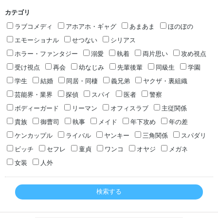
カテゴリ
ラブコメディ
アホアホ・ギャグ
あまあま
ほのぼの
エモーショナル
せつない
シリアス
ホラー・ファンタジー
溺愛
執着
両片思い
攻め視点
受け視点
再会
幼なじみ
先輩後輩
同級生
学園
学生
結婚
同居・同棲
義兄弟
ヤクザ・裏組織
芸能界・業界
探偵
スパイ
医者
警察
ボディーガード
リーマン
オフィスラブ
主従関係
貴族
御曹司
執事
メイド
年下攻め
年の差
ケンカップル
ライバル
ヤンキー
三角関係
スパダリ
ビッチ
セフレ
童貞
ワンコ
オヤジ
メガネ
女装
人外
検索する