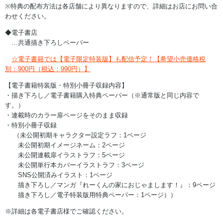
※特典の配布方法は各店舗により異なりますので、詳細はお店にお問い合
わせください。
◆
電子書店
…共通描き下ろしペーパー
☆電子書籍では【電子限定特装版】も配信予定！【希望小売価格税
別：900円（税込：990円）】
【電子書籍特装版・特別小冊子収録内容】
・描き下ろし／電子書籍購入特典ペーパー（※通常版と同じ内容で
す。）
・連載時のカラー扉ページをそのまま収録
・特別小冊子収録
（未公開初期キャラクター設定ラフ：1ページ
未公開初期イメージネーム：2ページ
未公開連載扉イラストラフ：5ページ
未公開単行本カバーイラストラフ：3ページ
SNS公開済みイラスト：1ページ
描き下ろし／マンガ『れーくんの家におじゃまします！』：9ページ
描き下ろし／電子特装版用特典ペーパー：1ページ））
※詳細は各電子書店様でご確認ください。