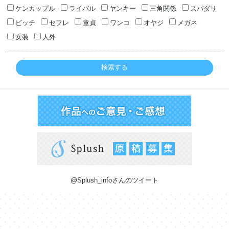
ケンカップル
ライバル
ヤンキー
三角関係
スパダリ
ビッチ
セフレ
童貞
ワンコ
オヤジ
メガネ
女装
人外
検索する
@Splush_infoさんのツイート