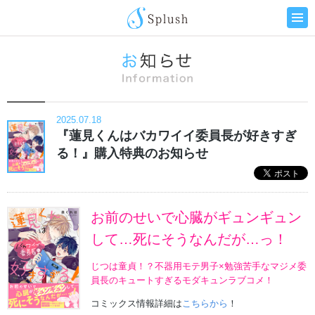
2025.07.18
『蓮見くんはバカワイイ委員長が好きすぎ
る！』購入特典のお知らせ
お前のせいで心臓がギュンギュン
して…死にそうなんだが…っ！
じつは童貞！？不器用モテ男子×勉強苦手なマジメ委
員長のキュートすぎるモダキュンラブコメ！
コミックス情報詳細は
こちらから
！