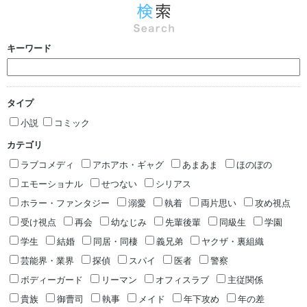
キーワード
タイプ
小説
コミック
カテゴリ
ラブコメディ
アホアホ・ギャグ
あまあま
ほのぼの
エモーショナル
せつない
シリアス
ホラー・ファンタジー
溺愛
執着
両片思い
攻め視点
受け視点
再会
幼なじみ
先輩後輩
同級生
学園
学生
結婚
同居・同棲
義兄弟
ヤクザ・裏組織
芸能界・業界
探偵
スパイ
医者
警察
ボディーガード
リーマン
オフィスラブ
主従関係
貴族
御曹司
執事
メイド
年下攻め
年の差