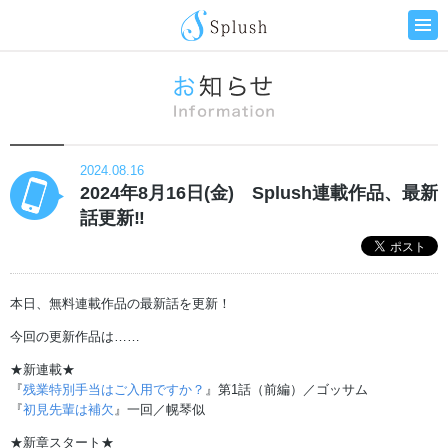
2024.08.16
2024年8月16日(金) Splush連載作品、最新
話更新‼
本日、無料連載作品の最新話を更新！
今回の更新作品は……
★新連載★
『
残業特別手当はご入用ですか？
』第1話（前編）／ゴッサム
『
初見先輩は補欠
』一回／幌琴似
★新章スタート★