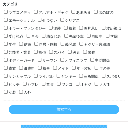
カテゴリ
ラブコメディ
アホアホ・ギャグ
あまあま
ほのぼの
エモーショナル
せつない
シリアス
ホラー・ファンタジー
溺愛
執着
両片思い
攻め視点
受け視点
再会
幼なじみ
先輩後輩
同級生
学園
学生
結婚
同居・同棲
義兄弟
ヤクザ・裏組織
芸能界・業界
探偵
スパイ
医者
警察
ボディーガード
リーマン
オフィスラブ
主従関係
貴族
御曹司
執事
メイド
年下攻め
年の差
ケンカップル
ライバル
ヤンキー
三角関係
スパダリ
ビッチ
セフレ
童貞
ワンコ
オヤジ
メガネ
女装
人外
検索する