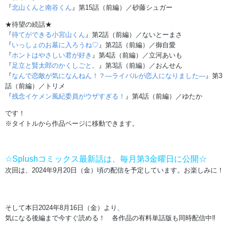
『
北山くんと南谷くん
』第15話（前編）／砂藤シュガー
★待望の続話★
『
待てができる小宮山くん
』第2話（前編）／ないとーまさ
『
いっしょのお墓に入ろうね♡
』第2話（前編）／御自愛
『
ホントはやさしい君が好き
』第4話（前編）／立河あいも
『
足立と賢太郎のかくしごと。
』第3話（前編）／おんせん
『
なんで恋敵が気になんねん！？―ライバルが恋人になりました―
』第3
話（前編）／トリメ
『
残念イケメン風紀委員がウザすぎる！
』第4話（前編）／ゆたか
です！
※タイトルから作品ページに移動できます。
☆Splushコミックス最新話は、毎月第3金曜日に公開☆
次回は、2024年9月20日（金）頃の配信を予定しています。お楽しみに！
そして本日2024年8月16日（金）より、
気になる後編まで今すぐ読める！ 各作品の有料単話版も同時配信中‼