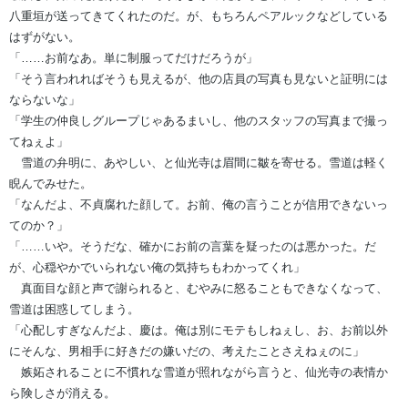
八重垣が送ってきてくれたのだ。が、もちろんペアルックなどしている
はずがない。
「……お前なあ。単に制服ってだけだろうが」
「そう言われればそうも見えるが、他の店員の写真も見ないと証明には
ならないな」
「学生の仲良しグループじゃあるまいし、他のスタッフの写真まで撮っ
てねぇよ」
雪道の弁明に、あやしい、と仙光寺は眉間に皺を寄せる。雪道は軽く
睨んでみせた。
「なんだよ、不貞腐れた顔して。お前、俺の言うことが信用できないっ
てのか？」
「……いや。そうだな、確かにお前の言葉を疑ったのは悪かった。だ
が、心穏やかでいられない俺の気持ちもわかってくれ」
真面目な顔と声で謝られると、むやみに怒ることもできなくなって、
雪道は困惑してしまう。
「心配しすぎなんだよ、慶は。俺は別にモテもしねぇし、お、お前以外
にそんな、男相手に好きだの嫌いだの、考えたことさえねぇのに」
嫉妬されることに不慣れな雪道が照れながら言うと、仙光寺の表情か
ら険しさが消える。