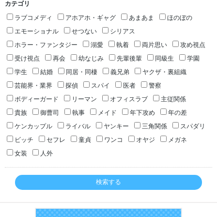
カテゴリ
ラブコメディ
アホアホ・ギャグ
あまあま
ほのぼの
エモーショナル
せつない
シリアス
ホラー・ファンタジー
溺愛
執着
両片思い
攻め視点
受け視点
再会
幼なじみ
先輩後輩
同級生
学園
学生
結婚
同居・同棲
義兄弟
ヤクザ・裏組織
芸能界・業界
探偵
スパイ
医者
警察
ボディーガード
リーマン
オフィスラブ
主従関係
貴族
御曹司
執事
メイド
年下攻め
年の差
ケンカップル
ライバル
ヤンキー
三角関係
スパダリ
ビッチ
セフレ
童貞
ワンコ
オヤジ
メガネ
女装
人外
検索する