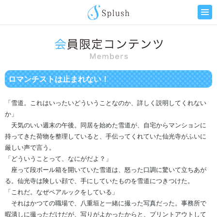
ロマンチストは止まれない！
「雪道。これはいったいどういうことなのか、詳しく説明してくれない
か」
天気のいい週末の午後。同居を始めた雪道が、自宅からマンションに
持ってきた荷物を整理していると、手伝ってくれていた仙光寺がふいに
厳しい声で言う。
「どういうことって、なにがだよ？」
座って段ボール箱を開いていた雪道は、怒った口調に驚いて立ちあが
る。仙光寺は険しい顔で、手にしていたものを雪道につきつけた。
「これだ。なぜペアルックをしている」
それはかつての職場で、八重垣と一緒に撮った写真だった。事務所で
暇潰しに撮っただけだが、写りがよかったからと、プリントアウトして